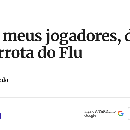
 meus jogadores, 
rrota do Flu
ado
Siga o
A TARDE
no
Google