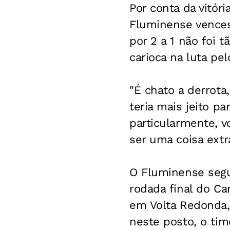
Por conta da vitór
Fluminense vencess
por 2 a 1 não foi t
carioca na luta pelo
"É chato a derrot
teria mais jeito pa
particularmente, vo
ser uma coisa extra
O Fluminense segu
rodada final do Ca
em Volta Redonda,
neste posto, o tim