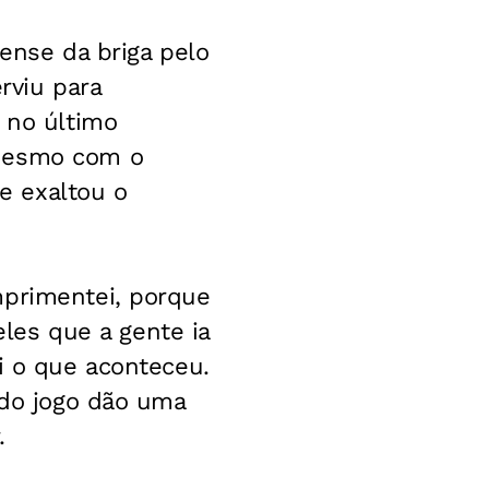
nense da briga pelo
erviu para
 no último
 Mesmo com o
 e exaltou o
mprimentei, porque
eles que a gente ia
i o que aconteceu.
 do jogo dão uma
.