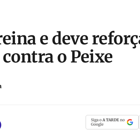
reina e deve refor
 contra o Peixe
a
Siga o
A TARDE
no
Google