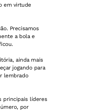
o em virtude
ção. Precisamos
ente a bola e
ficou.
tória, ainda mais
meçar jogando para
er lembrado
principais líderes
úmero, por