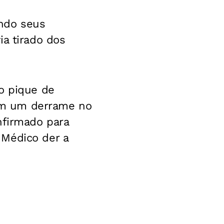
ando seus
ia tirado dos
o pique de
om um derrame no
nfirmado para
 Médico der a