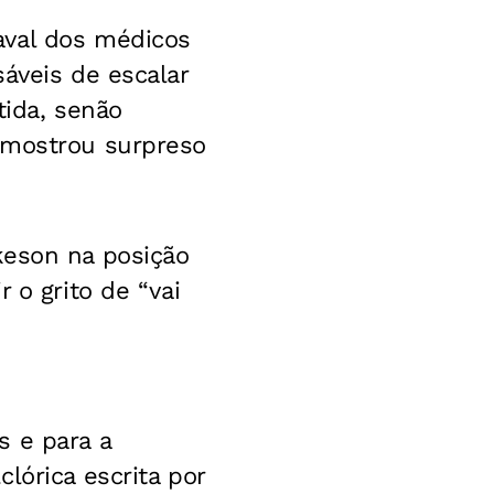
aval dos médicos
áveis de escalar
ida, senão
 mostrou surpreso
keson na posição
 o grito de “vai
s e para a
lórica escrita por