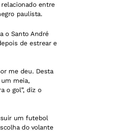
 relacionado entre
egro paulista.
ra o Santo André
depois de estrear e
.
sor me deu. Desta
o um meia,
 o gol”, diz o
suir um futebol
scolha do volante