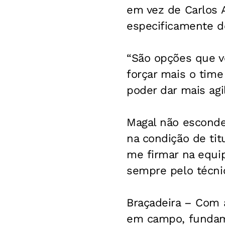
em vez de Carlos A
especificamente do
“São opções que v
forçar mais o tim
poder dar mais agi
Magal não esconde 
na condição de tit
me firmar na equi
sempre pelo técnic
Braçadeira
– Com a 
em campo, fundam