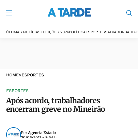
ÚLTIMAS NOTÍCIAS
ELEIÇÕES 2026
POLÍTICA
ESPORTES
SALVADOR
BAHIA
P
HOME
>
ESPORTES
ESPORTES
Após acordo, trabalhadores
encerram greve no Mineirão
Por
Agencia Estado
20/06/2011 - 9:54 h