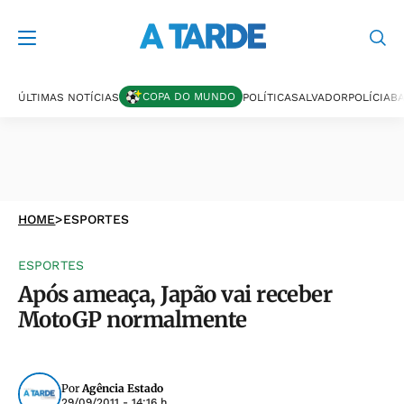
COPA DO MUNDO
ÚLTIMAS NOTÍCIAS
POLÍTICA
SALVADOR
POLÍCIA
BA
HOME
>
ESPORTES
ESPORTES
Após ameaça, Japão vai receber
MotoGP normalmente
Por
Agência Estado
29/09/2011 - 14:16 h