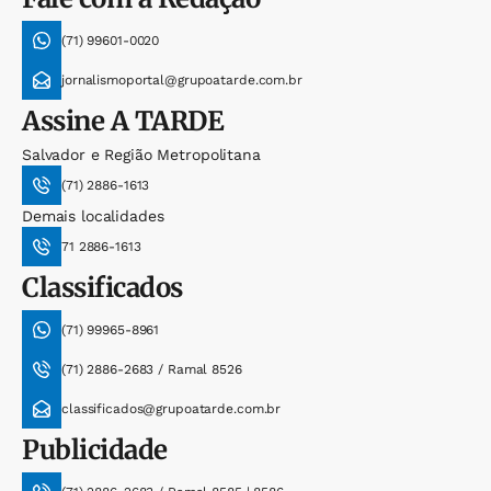
(71) 99601-0020
jornalismoportal@grupoatarde.com.br
Assine
A TARDE
Salvador e Região Metropolitana
(71) 2886-1613
Demais localidades
71 2886-1613
Classificados
(71) 99965-8961
(71) 2886-2683 / Ramal 8526
classificados@grupoatarde.com.br
Publicidade