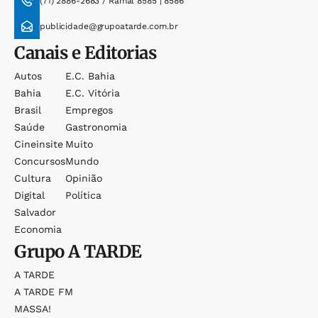
(71) 2886-2683 / Ramal 8585 | 8586
publicidade@grupoatarde.com.br
Canais e Editorias
Autos
E.c. Bahia
Bahia
E.c. Vitória
Brasil
Empregos
Saúde
Gastronomia
Cineinsite
Muito
Concursos
Mundo
Cultura
Opinião
Digital
Política
Salvador
Economia
Grupo
A TARDE
A TARDE
A TARDE FM
MASSA!