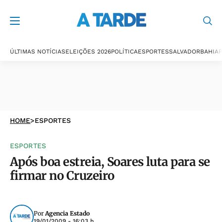
ÚLTIMAS NOTÍCIAS
ELEIÇÕES 2026
POLÍTICA
ESPORTES
SALVADOR
BAHIA
P
HOME
>
ESPORTES
ESPORTES
Após boa estreia, Soares luta para se
firmar no Cruzeiro
Por
Agencia Estado
19/01/2009 - 16:03 h