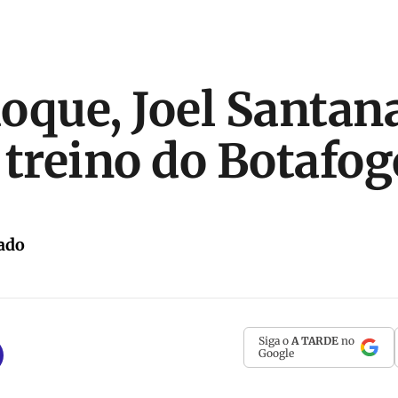
oque, Joel Santan
 treino do Botafog
ado
Siga o
A TARDE
no
Google