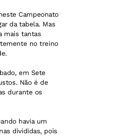
 neste Campeonato
ar da tabela. Mas
a mais tantas
rtemente no treino
de.
sábado, em Sete
stos. Não é de
as durante os
uando havia um
as divididas, pois