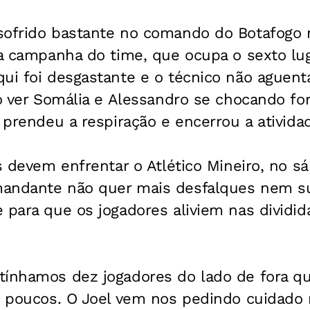
sofrido bastante no comando do Botafogo
la campanha do time, que ocupa o sexto lug
ui foi desgastante e o técnico não aguent
ao ver Somália e Alessandro se chocando fo
, prendeu a respiração e encerrou a ativida
is devem enfrentar o Atlético Mineiro, no 
andante não quer mais desfalques nem su
 para que os jogadores aliviem nas dividid
tínhamos dez jogadores do lado de fora q
o poucos. O Joel vem nos pedindo cuidado n