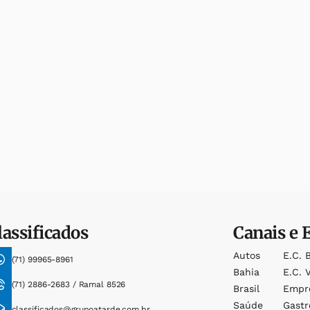
lassificados
Canais e 
Autos
E.c. 
(71) 99965-8961
Bahia
E.c. V
(71) 2886-2683 / Ramal 8526
Brasil
Empr
Saúde
Gast
classificados@grupoatarde.com.br