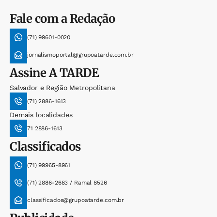
Fale com a Redação
(71) 99601-0020
jornalismoportal@grupoatarde.com.br
Assine
A TARDE
Salvador e Região Metropolitana
(71) 2886-1613
Demais localidades
71 2886-1613
Classificados
(71) 99965-8961
(71) 2886-2683 / Ramal 8526
classificados@grupoatarde.com.br