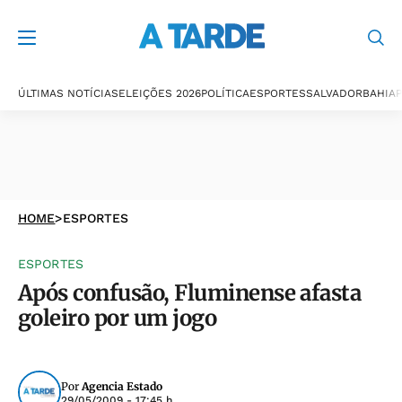
ÚLTIMAS NOTÍCIAS
ELEIÇÕES 2026
POLÍTICA
ESPORTES
SALVADOR
BAHIA
P
HOME
>
ESPORTES
ESPORTES
Após confusão, Fluminense afasta
goleiro por um jogo
Por
Agencia Estado
29/05/2009 - 17:45 h