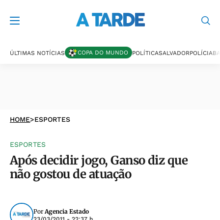
COPA DO MUNDO
ÚLTIMAS NOTÍCIAS
POLÍTICA
SALVADOR
POLÍCIA
BA
HOME
>
ESPORTES
ESPORTES
Após decidir jogo, Ganso diz que
não gostou de atuação
Por
Agencia Estado
23/03/2011 - 22:37 h