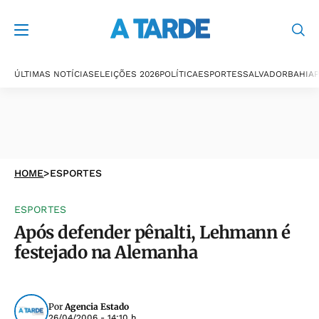
ÚLTIMAS NOTÍCIAS
ELEIÇÕES 2026
POLÍTICA
ESPORTES
SALVADOR
BAHIA
P
HOME
>
ESPORTES
ESPORTES
Após defender pênalti, Lehmann é
festejado na Alemanha
Por
Agencia Estado
26/04/2006 - 14:10 h