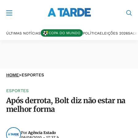
COPA DO MUNDO
ÚLTIMAS NOTÍCIAS
POLÍTICA
ELEIÇÕES 2026
SALV
HOME
>
ESPORTES
ESPORTES
Após derrota, Bolt diz não estar na
melhor forma
Por
Agência Estado
06/08/2010 - 17:37 h