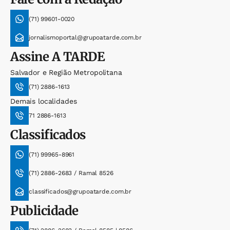
(71) 99601-0020
jornalismoportal@grupoatarde.com.br
Assine
A TARDE
Salvador e Região Metropolitana
(71) 2886-1613
Demais localidades
71 2886-1613
Classificados
(71) 99965-8961
(71) 2886-2683 / Ramal 8526
classificados@grupoatarde.com.br
Publicidade