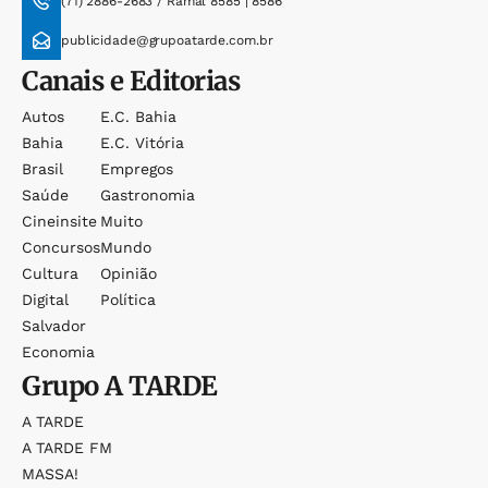
(71) 2886-2683 / Ramal 8585 | 8586
publicidade@grupoatarde.com.br
Canais e Editorias
Autos
E.c. Bahia
Bahia
E.c. Vitória
Brasil
Empregos
Saúde
Gastronomia
Cineinsite
Muito
Concursos
Mundo
Cultura
Opinião
Digital
Política
Salvador
Economia
Grupo
A TARDE
A TARDE
A TARDE FM
MASSA!