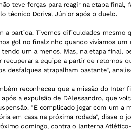
o teve forças para reagir na etapa final, 
o técnico Dorival Júnior após o duelo.
m a partida. Tivemos dificuldades mesmo
remos gol no finalzinho quando vivíamos u
 tendo um a menos. Mas, na etapa final, p
 recuperar a equipe a partir de retornos 
 os desfalques atrapalham bastante", anal
mbém reconheceu que a missão do Inter fic
 após a expulsão de DAlessandro, que volt
uspensão. "É complicado jogar com um a m
ória em casa na próxima rodada", disse o jo
óximo domingo, contra o lanterna Atlético-