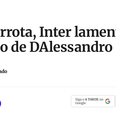
rrota, Inter lamen
o de DAlessandro
ado
Siga o
A TARDE
no
Google