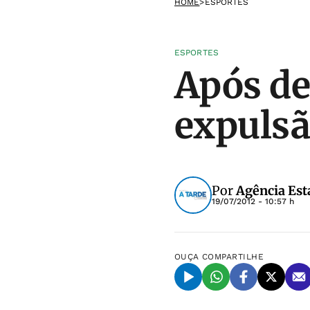
HOME
>
ESPORTES
ESPORTES
Após de
expulsã
Por
Agência Est
19/07/2012 - 10:57 h
OUÇA
COMPARTILHE