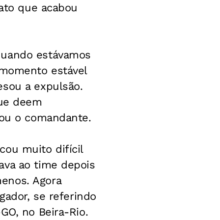
fato que acabou
 quando estávamos
m momento estável
esou a expulsão.
que deem
isou o comandante.
ou muito difícil
ava ao time depois
enos. Agora
gador, se referindo
GO, no Beira-Rio.