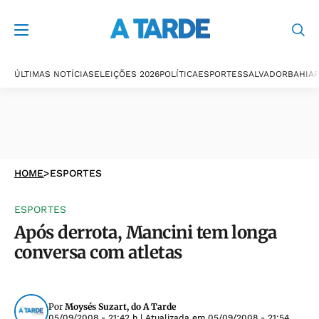
ÚLTIMAS NOTÍCIAS
ELEIÇÕES 2026
POLÍTICA
ESPORTES
SALVADOR
BAHIA
P
HOME
>
ESPORTES
ESPORTES
Após derrota, Mancini tem longa
conversa com atletas
Por
Moysés Suzart, do A Tarde
05/09/2008 - 21:42 h
| Atualizada em
05/09/2008 - 21:54