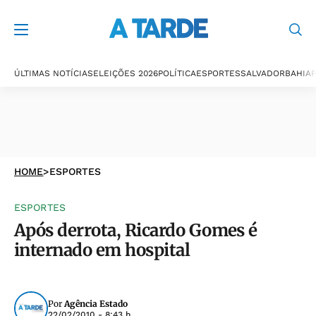
ÚLTIMAS NOTÍCIAS
ELEIÇÕES 2026
POLÍTICA
ESPORTES
SALVADOR
BAHIA
P
HOME
>
ESPORTES
ESPORTES
Após derrota, Ricardo Gomes é
internado em hospital
Por
Agência Estado
22/02/2010 - 8:43 h