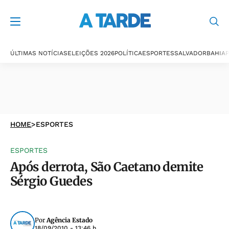
ÚLTIMAS NOTÍCIAS
ELEIÇÕES 2026
POLÍTICA
ESPORTES
SALVADOR
BAHIA
P
HOME
>
ESPORTES
ESPORTES
Após derrota, São Caetano demite
Sérgio Guedes
Por
Agência Estado
18/09/2010 - 13:46 h