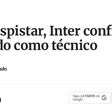
spistar, Inter con
o como técnico
ado
Siga o
A TARDE
no
Google