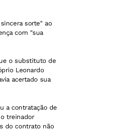
 sincera sorte" ao
rença com "sua
que o substituto de
róprio Leonardo
avia acertado sua
ou a contratação de
o treinador
es do contrato não