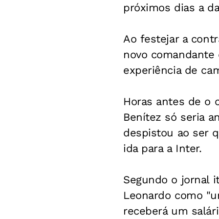
próximos dias a da
Ao festejar a cont
novo comandante e 
experiência de ca
Horas antes de o cl
Benítez só seria a
despistou ao ser q
ida para a Inter.
Segundo o jornal i
Leonardo como "uma
receberá um salári