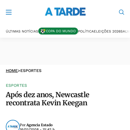
COPA DO MUNDO
ÚLTIMAS NOTÍCIAS
POLÍTICA
ELEIÇÕES 2026
SALV
HOME
>
ESPORTES
ESPORTES
Após dez anos, Newcastle
recontrata Kevin Keegan
Por
Agencia Estado
16/01/2008 - 15:42 h