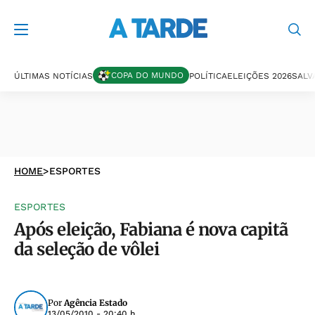
COPA DO MUNDO
ÚLTIMAS NOTÍCIAS
POLÍTICA
ELEIÇÕES 2026
SALV
HOME
>
ESPORTES
ESPORTES
Após eleição, Fabiana é nova capitã
da seleção de vôlei
Por
Agência Estado
13/05/2010 - 20:40 h