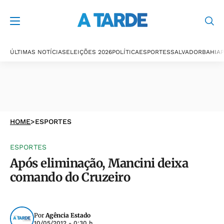
ÚLTIMAS NOTÍCIAS
ELEIÇÕES 2026
POLÍTICA
ESPORTES
SALVADOR
BAHIA
P
HOME
>
ESPORTES
ESPORTES
Após eliminação, Mancini deixa
comando do Cruzeiro
Por
Agência Estado
10/05/2012 - 0:30 h