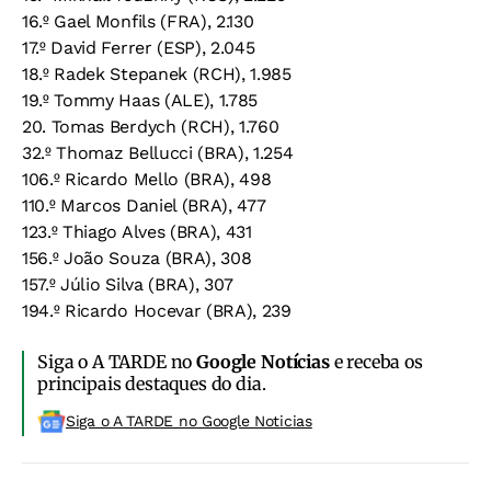
16.º Gael Monfils (FRA), 2.130
17.º David Ferrer (ESP), 2.045
18.º Radek Stepanek (RCH), 1.985
19.º Tommy Haas (ALE), 1.785
20. Tomas Berdych (RCH), 1.760
32.º Thomaz Bellucci (BRA), 1.254
106.º Ricardo Mello (BRA), 498
110.º Marcos Daniel (BRA), 477
123.º Thiago Alves (BRA), 431
156.º João Souza (BRA), 308
157.º Júlio Silva (BRA), 307
194.º Ricardo Hocevar (BRA), 239
Siga o A TARDE no
Google Notícias
e receba os
principais destaques do dia.
Siga o A TARDE no Google Noticias