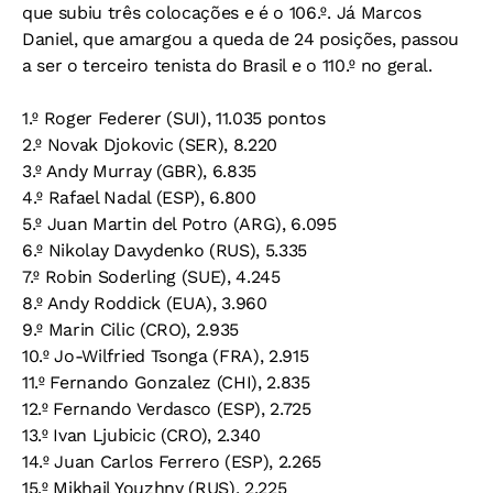
que subiu três colocações e é o 106.º. Já Marcos
Daniel, que amargou a queda de 24 posições, passou
a ser o terceiro tenista do Brasil e o 110.º no geral.
1.º Roger Federer (SUI), 11.035 pontos
2.º Novak Djokovic (SER), 8.220
3.º Andy Murray (GBR), 6.835
4.º Rafael Nadal (ESP), 6.800
5.º Juan Martin del Potro (ARG), 6.095
6.º Nikolay Davydenko (RUS), 5.335
7.º Robin Soderling (SUE), 4.245
8.º Andy Roddick (EUA), 3.960
9.º Marin Cilic (CRO), 2.935
10.º Jo-Wilfried Tsonga (FRA), 2.915
11.º Fernando Gonzalez (CHI), 2.835
12.º Fernando Verdasco (ESP), 2.725
13.º Ivan Ljubicic (CRO), 2.340
14.º Juan Carlos Ferrero (ESP), 2.265
15.º Mikhail Youzhny (RUS), 2.225