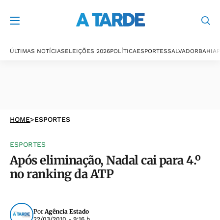
ÚLTIMAS NOTÍCIAS
ELEIÇÕES 2026
POLÍTICA
ESPORTES
SALVADOR
BAHIA
P
HOME
>
ESPORTES
ESPORTES
Após eliminação, Nadal cai para 4.º
no ranking da ATP
Por
Agência Estado
22/03/2010 - 9:16 h