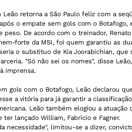
 Leão retorna a São Paulo feliz com a seq
 após o empate sem gols com o Botafogo,
e peso. De acordo com o treinador, Renato
mem-forte da MSI, foi quem garantiu as du
seria o substituo de Kia Joorabichian, que
parceria. "Só não sei os nomes", disse Leão
 à imprensa.
m gols com o Botafogo, Leão declarou que 
e a vitória para já garantir a classificaçã
mericana. Leão também elogiou a atuação d
 ter lançado William, Fabrício e Fagner.
a necessidade", limitou-se a dizer, convic