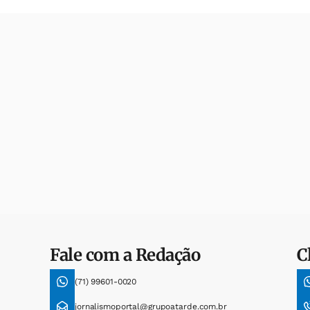
Fale com a Redação
C
(71) 99601-0020
jornalismoportal@grupoatarde.com.br