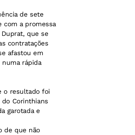
üência de sete
 e com a promessa
 Duprat, que se
as contratações
 se afastou em
, numa rápida
o resultado foi
o do Corinthians
a garotada e
to de que não