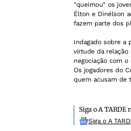
"queimou" os jove
Élton e Dinélson 
fazem parte dos pl
Indagado sobre a p
virtude da relaçã
negociação com o 
Os jogadores do Co
quem acusam de t
Siga o A TARDE 
Siga o A TARD