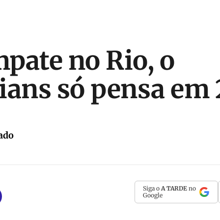
pate no Rio, o
ians só pensa em
ado
Siga o
A TARDE
no
Google