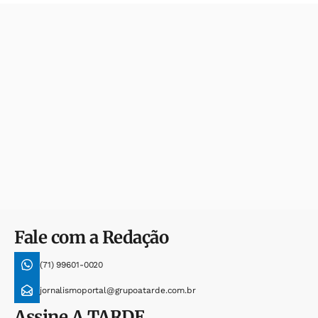
Fale com a Redação
(71) 99601-0020
jornalismoportal@grupoatarde.com.br
Assine
A TARDE