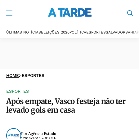
ÚLTIMAS NOTÍCIAS
ELEIÇÕES 2026
POLÍTICA
ESPORTES
SALVADOR
BAHIA
P
HOME
>
ESPORTES
ESPORTES
Após empate, Vasco festeja não ter
levado gols em casa
Por
Agência Estado
17/05/2012 - 9:33 h