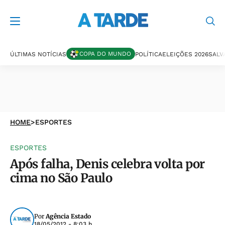
COPA DO MUNDO
ÚLTIMAS NOTÍCIAS
POLÍTICA
ELEIÇÕES 2026
SALV
HOME
>
ESPORTES
ESPORTES
Após falha, Denis celebra volta por
cima no São Paulo
Por
Agência Estado
18/05/2012 - 8:03 h