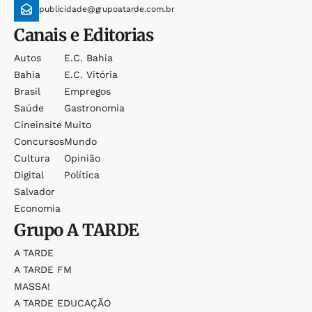
publicidade@grupoatarde.com.br
Canais e Editorias
Autos
E.c. Bahia
Bahia
E.c. Vitória
Brasil
Empregos
Saúde
Gastronomia
Cineinsite
Muito
Concursos
Mundo
Cultura
Opinião
Digital
Política
Salvador
Economia
Grupo
A TARDE
A TARDE
A TARDE FM
MASSA!
A TARDE EDUCAÇÃO