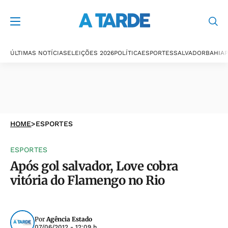
ÚLTIMAS NOTÍCIAS
ELEIÇÕES 2026
POLÍTICA
ESPORTES
SALVADOR
BAHIA
P
HOME
>
ESPORTES
ESPORTES
Após gol salvador, Love cobra
vitória do Flamengo no Rio
Por
Agência Estado
07/06/2012 - 12:09 h