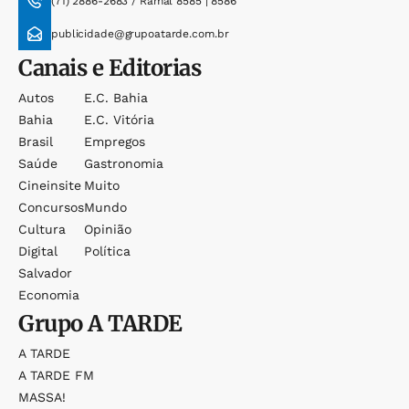
(71) 2886-2683 / Ramal 8585 | 8586
publicidade@grupoatarde.com.br
Canais e Editorias
Autos
E.c. Bahia
Bahia
E.c. Vitória
Brasil
Empregos
Saúde
Gastronomia
Cineinsite
Muito
Concursos
Mundo
Cultura
Opinião
Digital
Política
Salvador
Economia
Grupo
A TARDE
A TARDE
A TARDE FM
MASSA!