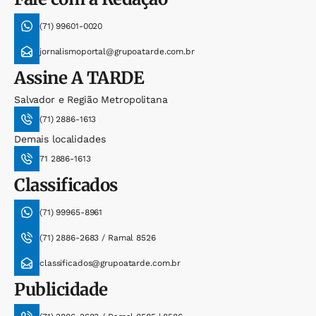
(71) 99601-0020
jornalismoportal@grupoatarde.com.br
Assine
A TARDE
Salvador e Região Metropolitana
(71) 2886-1613
Demais localidades
71 2886-1613
Classificados
(71) 99965-8961
(71) 2886-2683 / Ramal 8526
classificados@grupoatarde.com.br
Publicidade