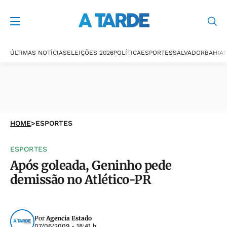
ÚLTIMAS NOTÍCIAS
ELEIÇÕES 2026
POLÍTICA
ESPORTES
SALVADOR
BAHIA
P
HOME
>
ESPORTES
ESPORTES
Após goleada, Geninho pede
demissão no Atlético-PR
Por
Agencia Estado
07/06/2009 - 18:41 h