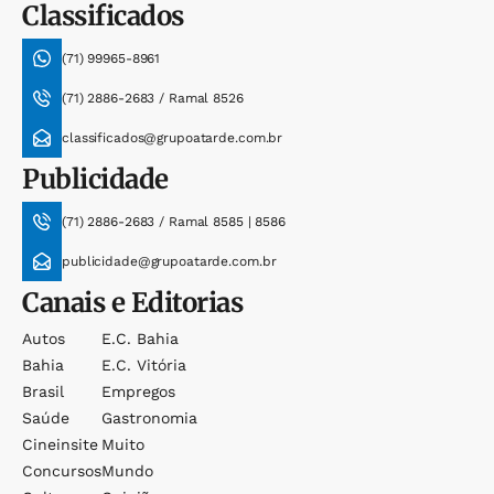
Classificados
(71) 99965-8961
(71) 2886-2683 / Ramal 8526
classificados@grupoatarde.com.br
Publicidade
(71) 2886-2683 / Ramal 8585 | 8586
publicidade@grupoatarde.com.br
Canais e Editorias
Autos
E.c. Bahia
Bahia
E.c. Vitória
Brasil
Empregos
Saúde
Gastronomia
Cineinsite
Muito
Concursos
Mundo