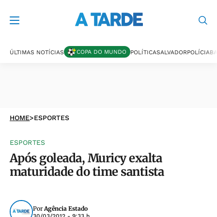
COPA DO MUNDO
ÚLTIMAS NOTÍCIAS
POLÍTICA
SALVADOR
POLÍCIA
BA
HOME
>
ESPORTES
ESPORTES
Após goleada, Muricy exalta
maturidade do time santista
Por
Agência Estado
30/03/2012 - 9:33 h