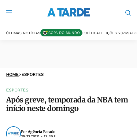
COPA DO MUNDO
ÚLTIMAS NOTÍCIAS
POLÍTICA
ELEIÇÕES 2026
SALV
HOME
>
ESPORTES
ESPORTES
Após greve, temporada da NBA tem
início neste domingo
Por
Agência Estado
25/12/2011 - 13:35 h