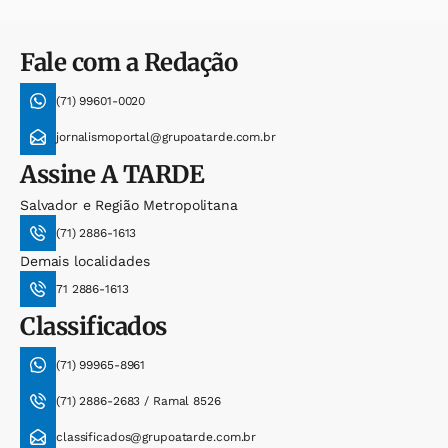
Fale com a Redação
(71) 99601-0020
jornalismoportal@grupoatarde.com.br
Assine
A TARDE
Salvador e Região Metropolitana
(71) 2886-1613
Demais localidades
71 2886-1613
Classificados
(71) 99965-8961
(71) 2886-2683 / Ramal 8526
classificados@grupoatarde.com.br