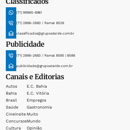
Classificados
(71) 99965-8961
(71) 2886-2683 / Ramal 8526
classificados@grupoatarde.com.br
Publicidade
(71) 2886-2683 / Ramal 8585 | 8586
publicidade@grupoatarde.com.br
Canais e Editorias
Autos
E.c. Bahia
Bahia
E.c. Vitória
Brasil
Empregos
Saúde
Gastronomia
Cineinsite
Muito
Concursos
Mundo
Cultura
Opinião