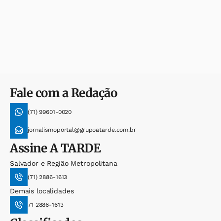
Fale com a Redação
(71) 99601-0020
jornalismoportal@grupoatarde.com.br
Assine
A TARDE
Salvador e Região Metropolitana
(71) 2886-1613
Demais localidades
71 2886-1613