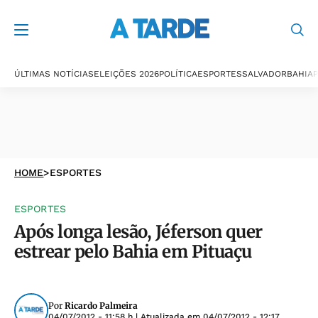
ÚLTIMAS NOTÍCIAS
ELEIÇÕES 2026
POLÍTICA
ESPORTES
SALVADOR
BAHIA
P
HOME
>
ESPORTES
ESPORTES
Após longa lesão, Jéferson quer
estrear pelo Bahia em Pituaçu
Por
Ricardo Palmeira
04/07/2012 - 11:58 h
| Atualizada em
04/07/2012 - 12:17