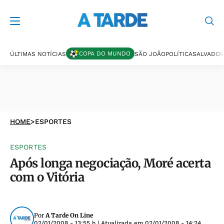
COPA DO MUNDO
ÚLTIMAS NOTÍCIAS
SÃO JOÃO
POLÍTICA
SALVADOR
HOME
>
ESPORTES
ESPORTES
Após longa negociação, Moré acerta
com o Vitória
Por
A Tarde On Line
02/01/2008 - 13:55 h
| Atualizada em
02/01/2008 - 14:24