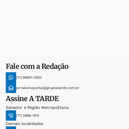
Fale com a Redação
(71) 99601-0020
jornalismoportal@grupoatarde.com.br
Assine
A TARDE
Salvador e Região Metropolitana
(71) 2886-1613
Demais localidades