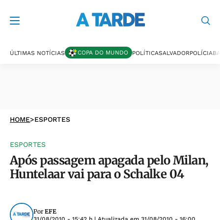
COPA DO MUNDO
ÚLTIMAS NOTÍCIAS
POLÍTICA
SALVADOR
POLÍCIA
BA
HOME
>
ESPORTES
ESPORTES
Após passagem apagada pelo Milan,
Huntelaar vai para o Schalke 04
Por
EFE
31/08/2010 - 15:42 h
| Atualizada em
31/08/2010 - 16:00