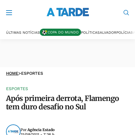
COPA DO MUNDO
ÚLTIMAS NOTÍCIAS
POLÍTICA
SALVADOR
POLÍCIA
BA
HOME
>
ESPORTES
ESPORTES
Após primeira derrota, Flamengo
tem duro desafio no Sul
Por
Agência Estado
21/08/2011 - 7:36 h