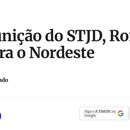
nição do STJD, R
ara o Nordeste
ado
Siga o
A TARDE
no
Google