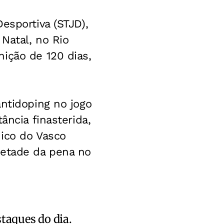
esportiva (STJD),
Natal, no Rio
ição de 120 dias,
antidoping no jogo
ância finasterida,
dico do Vasco
metade da pena no
staques do dia.