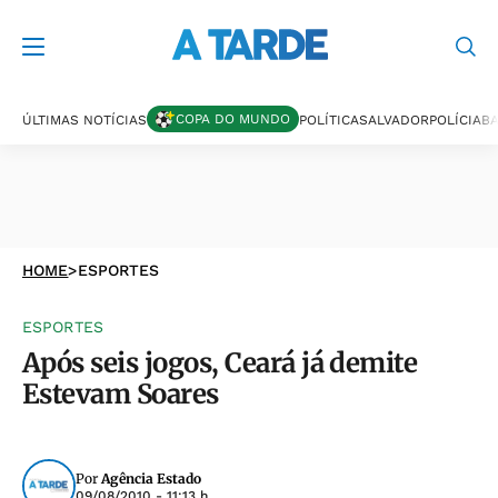
COPA DO MUNDO
ÚLTIMAS NOTÍCIAS
POLÍTICA
SALVADOR
POLÍCIA
BA
HOME
>
ESPORTES
ESPORTES
Após seis jogos, Ceará já demite
Estevam Soares
Por
Agência Estado
09/08/2010 - 11:13 h