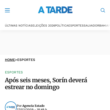
ÚLTIMAS NOTÍCIAS
ELEIÇÕES 2026
POLÍTICA
ESPORTES
SALVADOR
BAHIA
P
HOME
>
ESPORTES
ESPORTES
Após seis meses, Sorín deverá
estrear no domingo
Por
Agencia Estado
27/02/2009 - 18:49 h