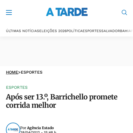
ÚLTIMAS NOTÍCIAS
ELEIÇÕES 2026
POLÍTICA
ESPORTES
SALVADOR
BAHIA
P
HOME
>
ESPORTES
ESPORTES
Após ser 13.º, Barrichello promete
corrida melhor
Por
Agência Estado
28/04/2012 - 15:48 h