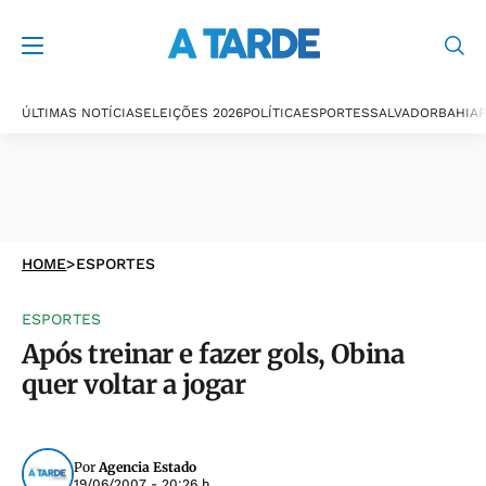
ÚLTIMAS NOTÍCIAS
ELEIÇÕES 2026
POLÍTICA
ESPORTES
SALVADOR
BAHIA
P
HOME
>
ESPORTES
ESPORTES
Após treinar e fazer gols, Obina
quer voltar a jogar
Por
Agencia Estado
19/06/2007 - 20:26 h