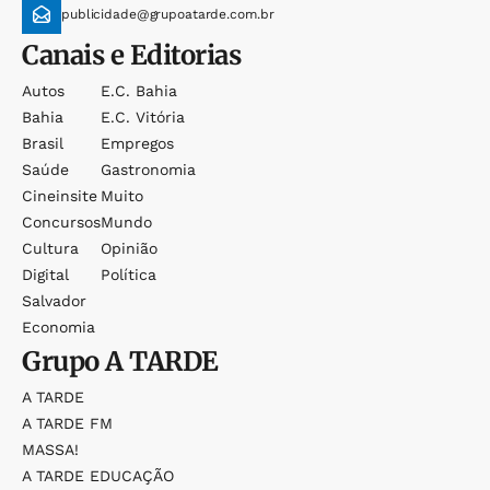
publicidade@grupoatarde.com.br
Canais e Editorias
Autos
E.c. Bahia
Bahia
E.c. Vitória
Brasil
Empregos
Saúde
Gastronomia
Cineinsite
Muito
Concursos
Mundo
Cultura
Opinião
Digital
Política
Salvador
Economia
Grupo
A TARDE
A TARDE
A TARDE FM
MASSA!
A TARDE EDUCAÇÃO