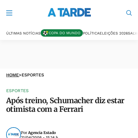
COPA DO MUNDO
ÚLTIMAS NOTÍCIAS
POLÍTICA
ELEIÇÕES 2026
SALV
HOME
>
ESPORTES
ESPORTES
Após treino, Schumacher diz estar
otimista com a Ferrari
Por
Agencia Estado
21/04/2006 - 15:14 h