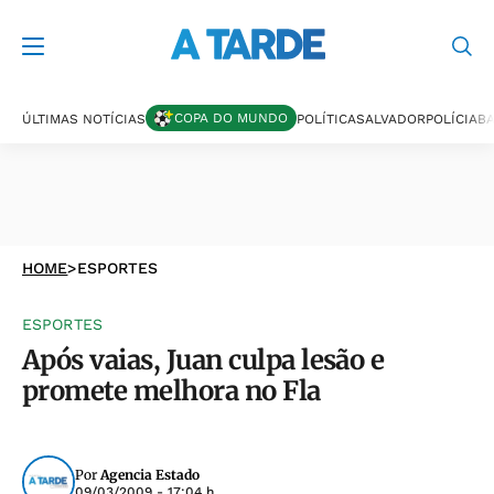
COPA DO MUNDO
ÚLTIMAS NOTÍCIAS
POLÍTICA
SALVADOR
POLÍCIA
BA
HOME
>
ESPORTES
ESPORTES
Após vaias, Juan culpa lesão e
promete melhora no Fla
Por
Agencia Estado
09/03/2009 - 17:04 h