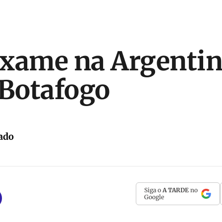
xame na Argentin
 Botafogo
ado
Siga o
A TARDE
no
Google