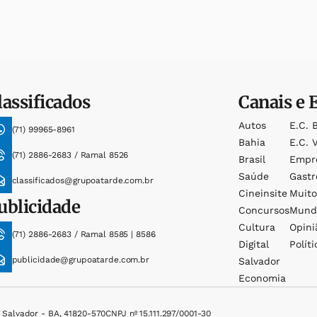
lassificados
Canais e 
Autos
E.c. 
(71) 99965-8961
Bahia
E.c. V
(71) 2886-2683 / Ramal 8526
Brasil
Empr
Saúde
Gast
classificados@grupoatarde.com.br
Cineinsite
Muit
ublicidade
Concursos
Mund
Cultura
Opini
(71) 2886-2683 / Ramal 8585 | 8586
Digital
Políti
publicidade@grupoatarde.com.br
Salvador
Economia
, Salvador - BA, 41820-570
CNPJ nº 15.111.297/0001-30