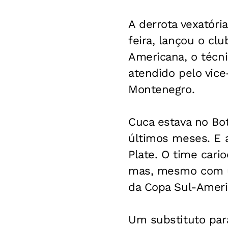
A derrota vexatória
feira, lançou o cl
Americana, o técn
atendido pelo vic
Montenegro.
Cuca estava no Bo
últimos meses. E a
Plate. O time cari
mas, mesmo com um
da Copa Sul-Ameri
Um substituto para