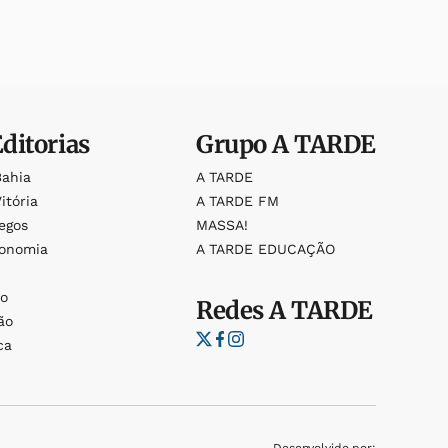
Editorias
Grupo
A TARDE
Bahia
A TARDE
itória
A TARDE FM
egos
MASSA!
ronomia
A TARDE EDUCAÇÃO
o
o
Redes
A TARDE
ão
ca
Desenvolvido por: