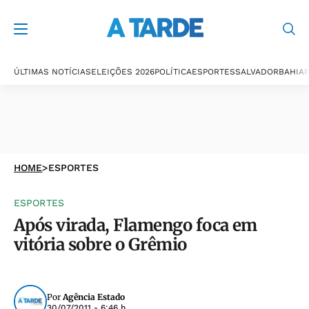
ÚLTIMAS NOTÍCIAS
ELEIÇÕES 2026
POLÍTICA
ESPORTES
SALVADOR
BAHIA
P
HOME
>
ESPORTES
ESPORTES
Após virada, Flamengo foca em
vitória sobre o Grêmio
Por
Agência Estado
30/07/2011 - 6:46 h