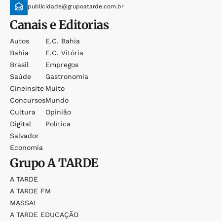
publicidade@grupoatarde.com.br
Canais e Editorias
Autos
E.c. Bahia
Bahia
E.c. Vitória
Brasil
Empregos
Saúde
Gastronomia
Cineinsite
Muito
Concursos
Mundo
Cultura
Opinião
Digital
Política
Salvador
Economia
Grupo
A TARDE
A TARDE
A TARDE FM
MASSA!
A TARDE EDUCAÇÃO