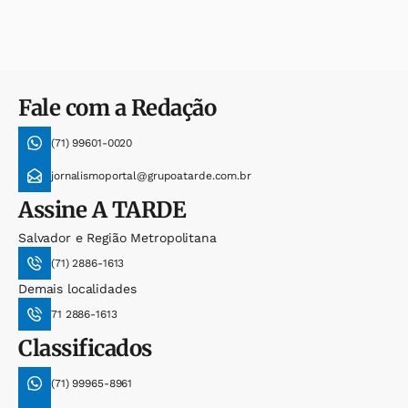
Fale com a Redação
(71) 99601-0020
jornalismoportal@grupoatarde.com.br
Assine
A TARDE
Salvador e Região Metropolitana
(71) 2886-1613
Demais localidades
71 2886-1613
Classificados
(71) 99965-8961