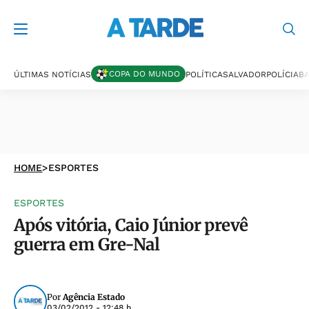
COPA DO MUNDO
ÚLTIMAS NOTÍCIAS
POLÍTICA
SALVADOR
POLÍCIA
BA
HOME
>
ESPORTES
ESPORTES
Após vitória, Caio Júnior prevê
guerra em Gre-Nal
Por
Agência Estado
03/02/2012 - 12:48 h