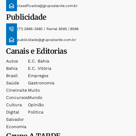
classificados@grupoatarde.com.br
Publicidade
(71) 2886-2683 / Ramal 8585 | 8586
publicidade@grupoatarde.com.br
Canais e Editorias
Autos
E.c. Bahia
Bahia
E.c. Vitória
Brasil
Empregos
Saúde
Gastronomia
Cineinsite
Muito
Concursos
Mundo
Cultura
Opinião
Digital
Política
Salvador
Economia