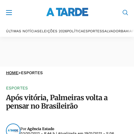
ÚLTIMAS NOTÍCIAS
ELEIÇÕES 2026
POLÍTICA
ESPORTES
SALVADOR
BAHIA
P
HOME
>
ESPORTES
ESPORTES
Após vitória, Palmeiras volta a
pensar no Brasileirão
Por
Agência Estado
03/10/2012 - 8:44 h
| Atualizada em
19/11/2021 - 5:06