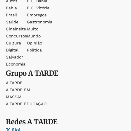
Autos
E.c. Bahia
Bahia
E.c. Vitória
Brasil
Empregos
Saúde
Gastronomia
Cineinsite
Muito
Concursos
Mundo
Cultura
Opinião
Digital
Política
Salvador
Economia
Grupo
A TARDE
A TARDE
A TARDE FM
MASSA!
A TARDE EDUCAÇÃO
Redes
A TARDE