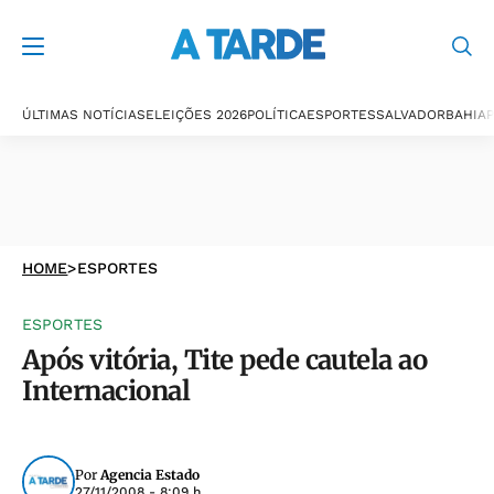
ÚLTIMAS NOTÍCIAS
ELEIÇÕES 2026
POLÍTICA
ESPORTES
SALVADOR
BAHIA
P
HOME
>
ESPORTES
ESPORTES
Após vitória, Tite pede cautela ao
Internacional
Por
Agencia Estado
27/11/2008 - 8:09 h