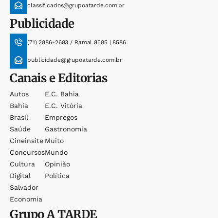
classificados@grupoatarde.com.br
Publicidade
(71) 2886-2683 / Ramal 8585 | 8586
publicidade@grupoatarde.com.br
Canais e Editorias
Autos
E.c. Bahia
Bahia
E.c. Vitória
Brasil
Empregos
Saúde
Gastronomia
Cineinsite
Muito
Concursos
Mundo
Cultura
Opinião
Digital
Política
Salvador
Economia
Grupo
A TARDE