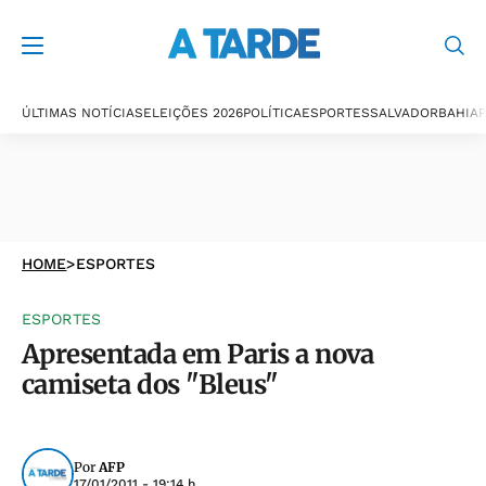
ÚLTIMAS NOTÍCIAS
ELEIÇÕES 2026
POLÍTICA
ESPORTES
SALVADOR
BAHIA
P
HOME
>
ESPORTES
ESPORTES
Apresentada em Paris a nova
camiseta dos "Bleus"
Por
AFP
17/01/2011 - 19:14 h