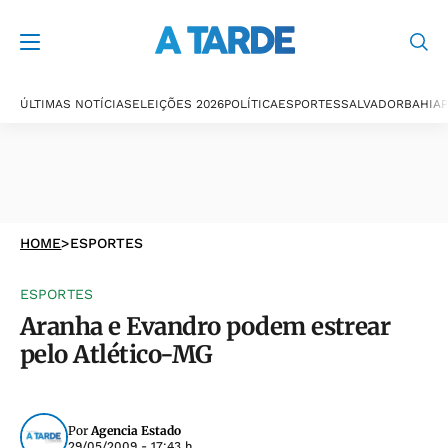
ÚLTIMAS NOTÍCIAS
ELEIÇÕES 2026
POLÍTICA
ESPORTES
SALVADOR
BAHIA
P
HOME
>
ESPORTES
ESPORTES
Aranha e Evandro podem estrear
pelo Atlético-MG
Por
Agencia Estado
29/05/2009 - 17:43 h