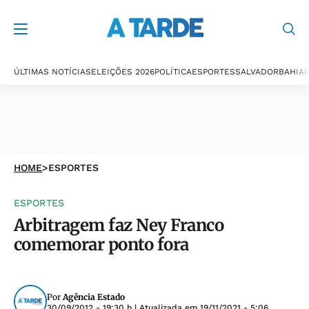
ÚLTIMAS NOTÍCIAS
ELEIÇÕES 2026
POLÍTICA
ESPORTES
SALVADOR
BAHIA
P
HOME
>
ESPORTES
ESPORTES
Arbitragem faz Ney Franco
comemorar ponto fora
Por
Agência Estado
30/09/2012 - 19:30 h
| Atualizada em
19/11/2021 - 5:06