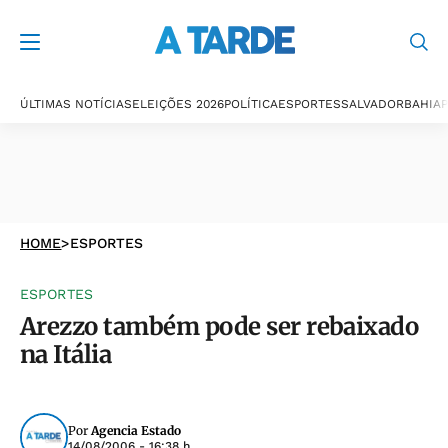
ÚLTIMAS NOTÍCIAS
ELEIÇÕES 2026
POLÍTICA
ESPORTES
SALVADOR
BAHIA
P
HOME
>
ESPORTES
ESPORTES
Arezzo também pode ser rebaixado
na Itália
Por
Agencia Estado
14/08/2006 - 16:38 h