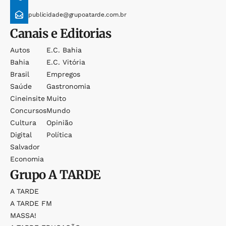
publicidade@grupoatarde.com.br
Canais e Editorias
Autos
E.c. Bahia
Bahia
E.c. Vitória
Brasil
Empregos
Saúde
Gastronomia
Cineinsite
Muito
Concursos
Mundo
Cultura
Opinião
Digital
Política
Salvador
Economia
Grupo
A TARDE
A TARDE
A TARDE FM
MASSA!