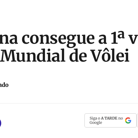
na consegue a 1ª v
 Mundial de Vôlei
ado
Siga o
A TARDE
no
Google