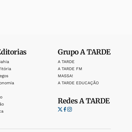
Editorias
Grupo
A TARDE
Bahia
A TARDE
itória
A TARDE FM
egos
MASSA!
ronomia
A TARDE EDUCAÇÃO
o
o
Redes
A TARDE
ão
ca