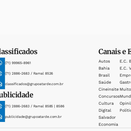
lassificados
Canais e 
Autos
E.c. 
(71) 99965-8961
Bahia
E.c. V
(71) 2886-2683 / Ramal 8526
Brasil
Empr
Saúde
Gast
classificados@grupoatarde.com.br
Cineinsite
Muit
ublicidade
Concursos
Mund
Cultura
Opini
(71) 2886-2683 / Ramal 8585 | 8586
Digital
Políti
publicidade@grupoatarde.com.br
Salvador
Economia