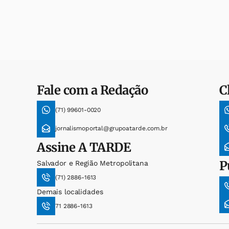
Fale com a Redação
C
(71) 99601-0020
jornalismoportal@grupoatarde.com.br
Assine
A TARDE
P
Salvador e Região Metropolitana
(71) 2886-1613
Demais localidades
71 2886-1613