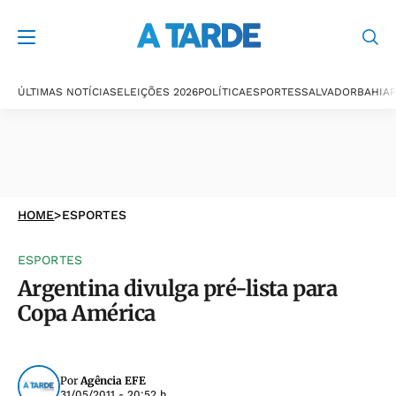
ÚLTIMAS NOTÍCIAS
ELEIÇÕES 2026
POLÍTICA
ESPORTES
SALVADOR
BAHIA
P
HOME
>
ESPORTES
ESPORTES
Argentina divulga pré-lista para
Copa América
Por
Agência EFE
31/05/2011 - 20:52 h